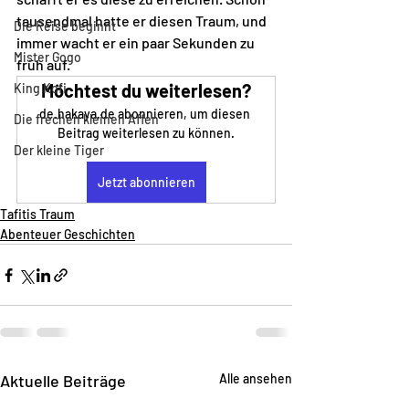
tausendmal hatte er diesen Traum, und 
Die Reise beginnt
immer wacht er ein paar Sekunden zu 
Mister Gogo
früh auf.  
Möchtest du weiterlesen?
King Kofi
de.hakaya.de abonnieren, um diesen 
Die frechen kleinen Affen
Beitrag weiterlesen zu können.
Der kleine Tiger
Jetzt abonnieren
Tafitis Traum
Abenteuer Geschichten
Aktuelle Beiträge
Alle ansehen