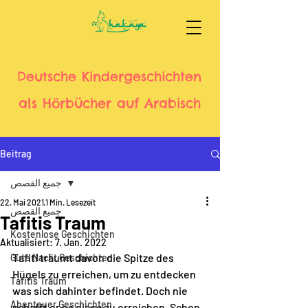
Deutsche Kindergeschichten
als Hörbücher auf Arabisch
Beitrag
جميع القصص
22. Mai 2021
1 Min. Lesezeit
جميع القصص
Tafitis Traum
Kostenlose Geschichten
Aktualisiert:
7. Jan. 2022
Tafiti träumt davon die Spitze des 
Gute Nacht Geschichten
Hügels zu erreichen, um zu entdecken 
Tafitis Traum
was sich dahinter befindet. Doch nie 
Abenteuer Geschichten
schafft er es diese zu erreichen. Schon 