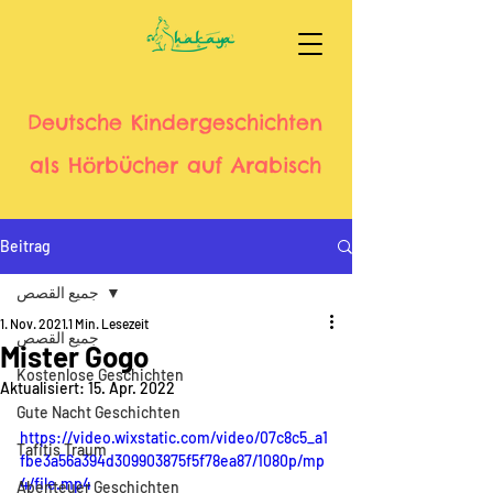
Deutsche Kindergeschichten
als Hörbücher auf Arabisch
Beitrag
جميع القصص
1. Nov. 2021
1 Min. Lesezeit
جميع القصص
Mister Gogo
Kostenlose Geschichten
Aktualisiert:
15. Apr. 2022
Gute Nacht Geschichten
https://video.wixstatic.com/video/07c8c5_a1
Tafitis Traum
fbe3a56a394d309903875f5f78ea87/1080p/mp
4/file.mp4
Abenteuer Geschichten