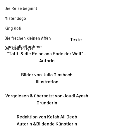
Die Reise beginnt
Mister Gogo
King Kofi
Die frechen kleinen Affen
                                                                          Texte 
von Julia Boehme
Der kleine Tiger
"Tafiti & die Reise ans Ende der Welt" - 
Autorin
Bilder von Julia Ginsbach
 Illustration
Vorgelesen & übersetzt von Joudi Ayash
Gründerin
Redaktion von Kefah Ali Deeb
Autorin &Bildende Künstlerin