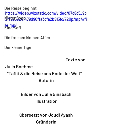
Die Reise beginnt
https://video.wixstatic.com/video/07c8c5_9b
Mister Gogo
2ff9256241479d90ffa3cfa2b813fc/720p/mp4/fi
le.mp4
King Kofi
Die frechen kleinen Affen
Der kleine Tiger
                                                                      Texte von 
Julia Boehme
"Tafiti & die Reise ans Ende der Welt" - 
Autorin
Bilder von Julia Ginsbach
 Illustration
übersetzt von Joudi Ayash
Gründerin